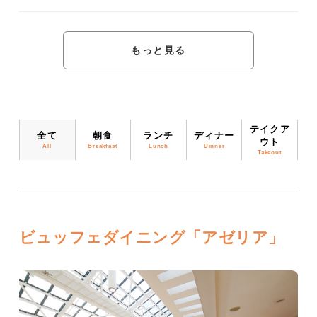
もっと見る
テイクア
全て
朝食
ランチ
ディナー
ウト
All
Breakfast
Lunch
Dinner
Takeout
ビュッフェダイニング「アゼリア」