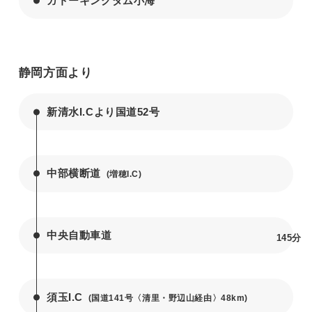
ガトーキングダム小海
静岡方面より
新清水I.Cより国道52号
中部横断道
(増穂I.C)
中央自動車道
145分
須玉I.C
(国道141号〈清里・野辺山経由〉48km)