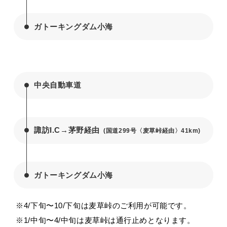
ガトーキングダム小海
中央自動車道
諏訪I.C→茅野経由
(国道299号〈麦草峠経由〉41km)
ガトーキングダム小海
※4/下旬〜10/下旬は麦草峠のご利用が可能です。
※1/中旬〜4/中旬は麦草峠は通行止めとなります。